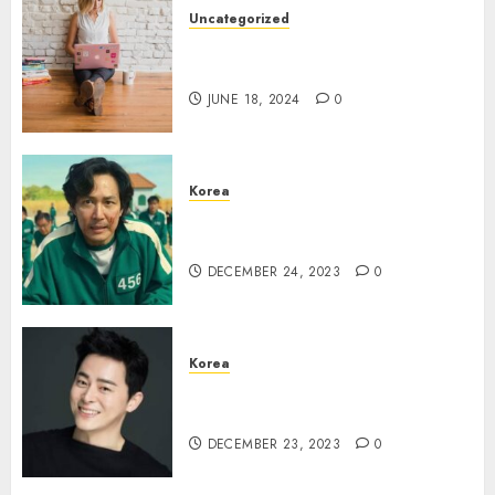
Uncategorized
7 Wallpaper Anime yang
Keren
JUNE 18, 2024
0
Korea
Lee Jung Jae Terikat Aturan
Ketat untuk Squid Game 2
DECEMBER 24, 2023
0
Korea
Jo Jung Suk Jadi Pangeran di
Drama “Captivating The King”
DECEMBER 23, 2023
0