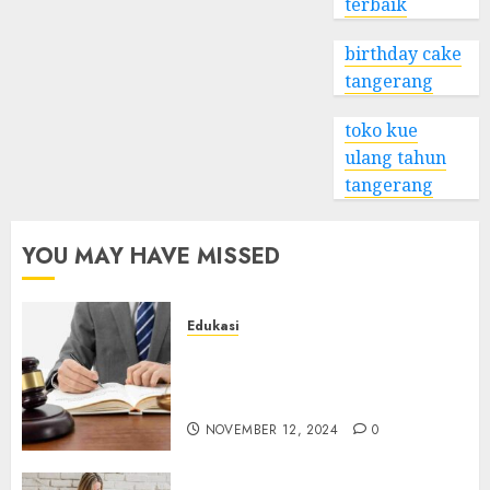
terbaik
birthday cake
tangerang
toko kue
ulang tahun
tangerang
YOU MAY HAVE MISSED
Edukasi
Apa Itu Jasa Pendirian PT dan
Mengapa Anda
Membutuhkannya?
NOVEMBER 12, 2024
0