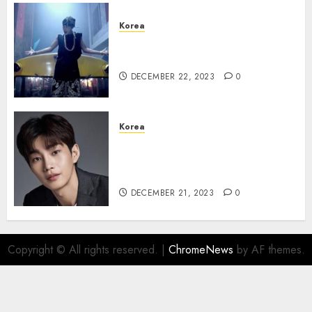
Korea
Lagu Debut BTS “No More
Dream” Kembali Meroket
DECEMBER 22, 2023
0
Korea
Kim Jae Young dalam diskusi
untuk Bintangi Drama The
Judge From Hell
DECEMBER 21, 2023
0
Copyright © All rights reserved.
|
ChromeNews
by AF themes.