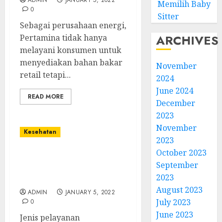
ADMIN
JANUARY 5, 2022
Memilih Baby
0
Sitter
Sebagai perusahaan energi,
ARCHIVES
Pertamina tidak hanya
melayani konsumen untuk
menyediakan bahan bakar
November
retail tetapi...
2024
June 2024
READ MORE
December
2023
November
Kesehatan
2023
October 2023
Jenis dan Persiapan yang
September
Dibutuhkan untuk
2023
Layanan Home Care
August 2023
ADMIN
JANUARY 5, 2022
July 2023
0
June 2023
Jenis pelayanan