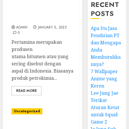
RECENT
Mengenal Produk
POSTS
Petrokimia Bitumen
Pertamina Lebih Jauh
ADMIN
JANUARY 5, 2022
Apa Itu Jasa
0
Pendirian PT
Pertamina merupakan
dan Mengapa
produsen
Anda
utama bitumen atau yang
Membutuhka
sering disebut dengan
nnya?
aspal di Indonesia. Biasanya
7 Wallpaper
produk petrokimia...
Anime yang
Keren
READ MORE
Lee Jung Jae
Terikat
Aturan Ketat
Uncategorized
untuk Squid
Game 2
Mengenal Polytam