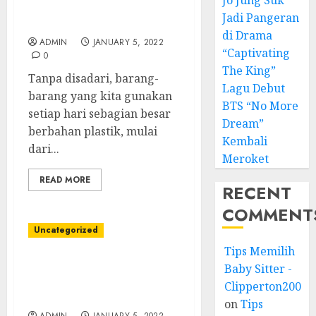
Jo Jung Suk
sebagai Bahan Baku
Jadi Pangeran
Pembuat Plastik
di Drama
ADMIN
JANUARY 5, 2022
“Captivating
0
The King”
Tanpa disadari, barang-
Lagu Debut
barang yang kita gunakan
BTS “No More
setiap hari sebagian besar
Dream”
berbahan plastik, mulai
Kembali
dari...
Meroket
READ MORE
RECENT
COMMENT
Uncategorized
Tips Memilih
Mengenal Berbagai
Baby Sitter -
Macam Jenis Bahan
Clipperton2008
Bakar Industri
on
Tips