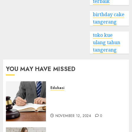
terbaik
birthday cake
tangerang
toko kue
ulang tahun
tangerang
YOU MAY HAVE MISSED
Edukasi
Apa Itu Jasa Pendirian PT dan
Mengapa Anda
Membutuhkannya?
NOVEMBER 12, 2024
0