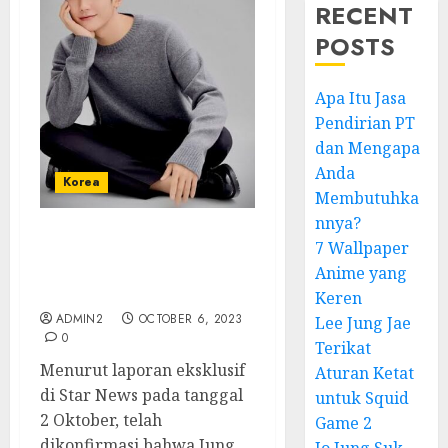
RECENT
POSTS
Apa Itu Jasa
Pendirian PT
dan Mengapa
Anda
Korea
Membutuhka
nnya?
7 Wallpaper
Jung Hae-in Bintangi
Drama Some and
Anime yang
Shopping
Keren
ADMIN2
OCTOBER 6, 2023
Lee Jung Jae
0
Terikat
Menurut laporan eksklusif
Aturan Ketat
di Star News pada tanggal
untuk Squid
2 Oktober, telah
Game 2
dikonfirmasi bahwa Jung...