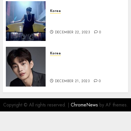
Korea
Lagu Debut BTS “No More
Dream” Kembali Meroket
DECEMBER 22, 2023
0
Korea
Kim Jae Young dalam diskusi
untuk Bintangi Drama The
Judge From Hell
DECEMBER 21, 2023
0
Copyright © All rights reserved.
|
ChromeNews
by AF themes.