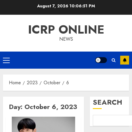
Skip
August 7, 2026
10:06:51 PM
to
content
ICRP ONLINE
NEWS
Primary
Menu
Home
2023
October
6
SEARCH
Day:
October 6, 2023