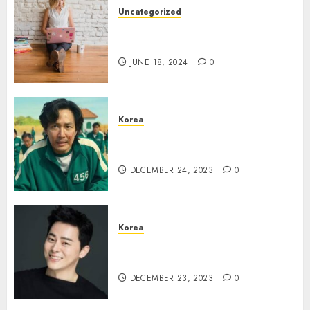
Uncategorized
7 Wallpaper Anime yang
Keren
JUNE 18, 2024
0
Korea
Lee Jung Jae Terikat Aturan
Ketat untuk Squid Game 2
DECEMBER 24, 2023
0
Korea
Jo Jung Suk Jadi Pangeran di
Drama “Captivating The King”
DECEMBER 23, 2023
0