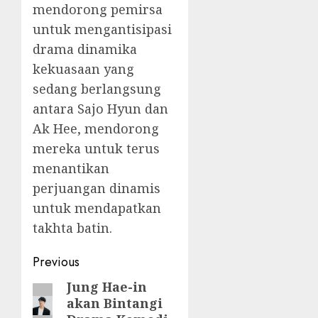
mendorong pemirsa
untuk mengantisipasi
drama dinamika
kekuasaan yang
sedang berlangsung
antara Sajo Hyun dan
Ak Hee, mendorong
mereka untuk terus
menantikan
perjuangan dinamis
untuk mendapatkan
takhta batin.
Post
Previous
navigation
Jung Hae-in
Previous
akan Bintangi
post: