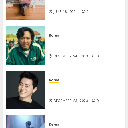
Keren
JUNE 18, 2024
0
Korea
Lee Jung Jae Terikat Aturan
Ketat untuk Squid Game 2
DECEMBER 24, 2023
0
Korea
Jo Jung Suk Jadi Pangeran di
Drama “Captivating The King”
DECEMBER 23, 2023
0
Korea