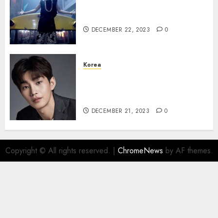
Lagu Debut BTS “No More
Dream” Kembali Meroket
DECEMBER 22, 2023
0
Korea
Kim Jae Young dalam diskusi
untuk Bintangi Drama The
Judge From Hell
DECEMBER 21, 2023
0
Copyright © All rights reserved.
|
ChromeNews
by AF themes.