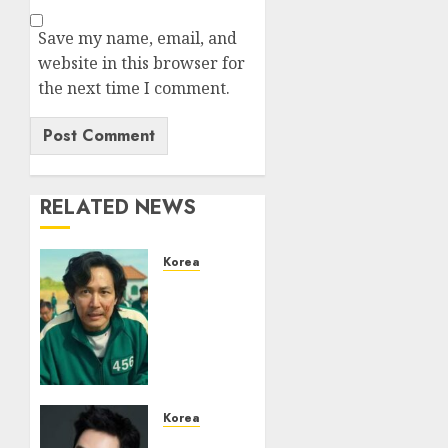
Save my name, email, and
website in this browser for
the next time I comment.
RELATED NEWS
Korea
Lee
Jung
Jae
Terikat
Aturan
Ketat
untuk
Korea
Squid
Jo Jung