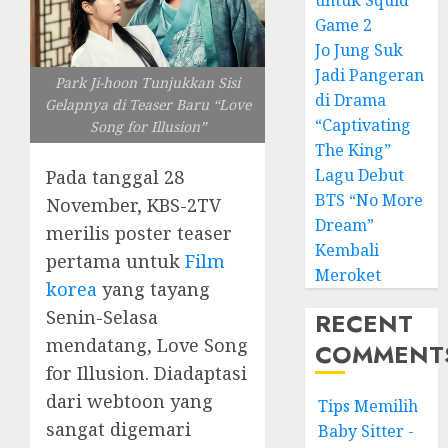
untuk Squid
Game 2
Jo Jung Suk
Jadi Pangeran
Park Ji-hoon Tunjukkan Sisi
di Drama
Gelapnya di Teaser Baru “Love
“Captivating
Song for Illusion”
The King”
Lagu Debut
Pada tanggal 28
BTS “No More
November, KBS-2TV
Dream”
merilis poster teaser
Kembali
pertama untuk
Film
Meroket
korea
yang tayang
Senin-Selasa
RECENT
mendatang, Love Song
COMMENT
for Illusion. Diadaptasi
dari webtoon yang
Tips Memilih
sangat digemari
Baby Sitter -