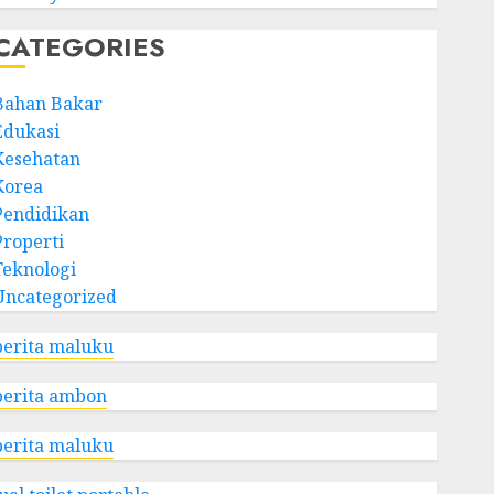
CATEGORIES
Bahan Bakar
Edukasi
Kesehatan
Korea
Pendidikan
Properti
Teknologi
Uncategorized
berita maluku
berita ambon
berita maluku