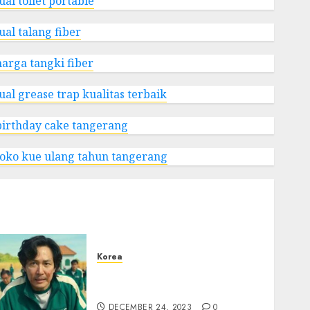
ual toilet portable
ual talang fiber
harga tangki fiber
jual grease trap kualitas terbaik
birthday cake tangerang
toko kue ulang tahun tangerang
Korea
Lee Jung Jae Terikat Aturan
Ketat untuk Squid Game 2
DECEMBER 24, 2023
0