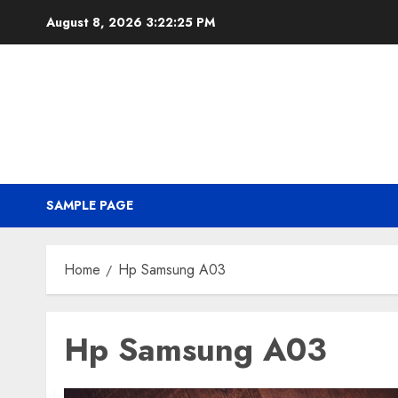
Skip
August 8, 2026
3:22:25 PM
to
content
SAMPLE PAGE
Home
Hp Samsung A03
Hp Samsung A03