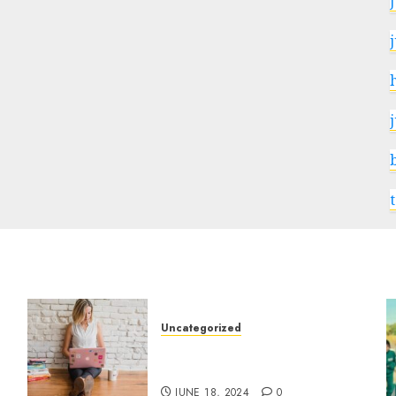
j
j
Uncategorized
7 Wallpaper Anime yang
Keren
JUNE 18, 2024
0