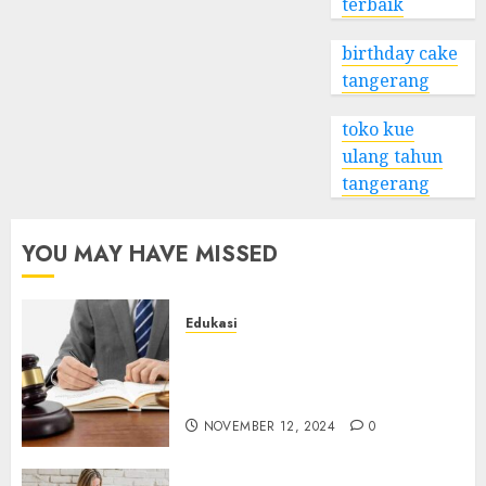
terbaik
birthday cake
tangerang
toko kue
ulang tahun
tangerang
YOU MAY HAVE MISSED
Edukasi
Apa Itu Jasa Pendirian PT dan
Mengapa Anda
Membutuhkannya?
NOVEMBER 12, 2024
0