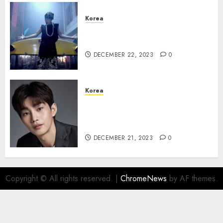
Korea
Lagu Debut BTS “No More
Dream” Kembali Meroket
DECEMBER 22, 2023
0
Korea
Kim Jae Young dalam diskusi
untuk Bintangi Drama The
Judge From Hell
DECEMBER 21, 2023
0
Copyright © All rights reserved.
|
ChromeNews
by AF themes.