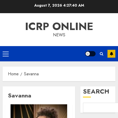
Skip
August 7, 2026
4:27:40 AM
to
content
ICRP ONLINE
NEWS
Primary
Menu
Home
Savanna
SEARCH
Savanna