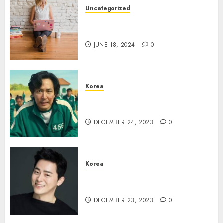
Uncategorized
7 Wallpaper Anime yang
Keren
JUNE 18, 2024
0
Korea
Lee Jung Jae Terikat Aturan
Ketat untuk Squid Game 2
DECEMBER 24, 2023
0
Korea
Jo Jung Suk Jadi Pangeran di
Drama “Captivating The King”
DECEMBER 23, 2023
0