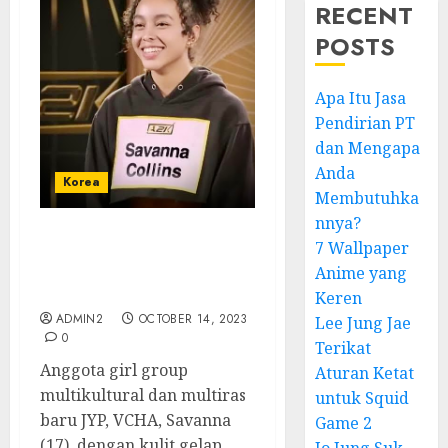
RECENT
POSTS
Apa Itu Jasa
Pendirian PT
dan Mengapa
Anda
Korea
Membutuhka
nnya?
7 Wallpaper
Dapatkah Girl Grup
Korea Tanpa Warga
Anime yang
Korea Sukses?
Keren
ADMIN2
OCTOBER 14, 2023
Lee Jung Jae
0
Terikat
Anggota girl group
Aturan Ketat
multikultural dan multiras
untuk Squid
baru JYP, VCHA, Savanna
Game 2
(17), dengan kulit gelap...