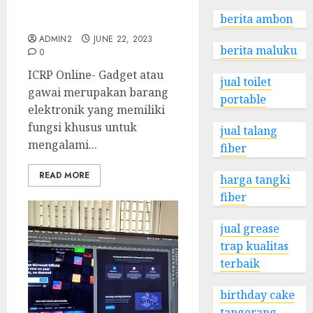
Bagaimana Cara Gadget
berita ambon
Agar Lebih Awet
ADMIN2
JUNE 22, 2023
berita maluku
0
ICRP Online- Gadget atau
jual toilet
gawai merupakan barang
portable
elektronik yang memiliki
fungsi khusus untuk
jual talang
mengalami...
fiber
READ MORE
harga tangki
fiber
jual grease
trap kualitas
terbaik
birthday cake
tangerang