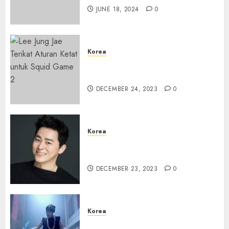
JUNE 18, 2024
0
Korea
Lee Jung Jae Terikat Aturan
Ketat untuk Squid Game 2
DECEMBER 24, 2023
0
Korea
Jo Jung Suk Jadi Pangeran di
Drama “Captivating The King”
DECEMBER 23, 2023
0
Korea
Lagu Debut BTS “No More