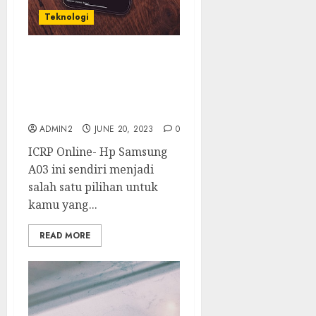
Teknologi
Penasaran Dengan
Spesifikasi Dari Hp
Samsung A03? Simak Ini
Dulu yuk!
ADMIN2
JUNE 20, 2023
0
ICRP Online- Hp Samsung
A03 ini sendiri menjadi
salah satu pilihan untuk
kamu yang...
READ MORE