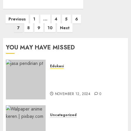
Posts
Previous
1
…
4
5
6
pagination
7
8
9
10
Next
YOU MAY HAVE MISSED
Edukasi
Apa Itu Jasa Pendirian PT dan
Mengapa Anda
Membutuhkannya?
NOVEMBER 12, 2024
0
Uncategorized
7 Wallpaper Anime yang
Keren