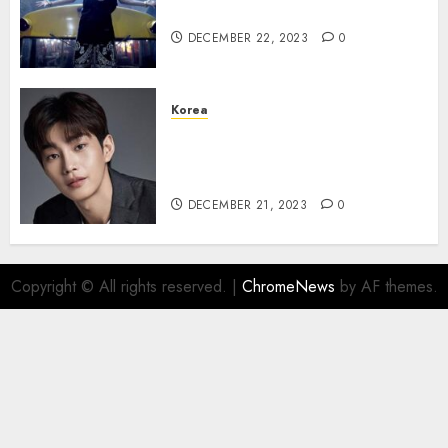
Dream” Kembali Meroket
DECEMBER 22, 2023
0
Korea
Kim Jae Young dalam diskusi
untuk Bintangi Drama The
Judge From Hell
DECEMBER 21, 2023
0
Copyright © All rights reserved.
|
ChromeNews
by AF themes.