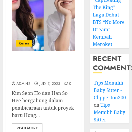
“Captivating
The King”
Lagu Debut
BTS “No More
Dream”
Kembali
Korea
Meroket
RECENT
Kim Seon Ho dan Han So
COMMENT
Hee Dikabarkan Reuni di
Drama Baru
Tips Memilih
ADMIN2
JULY 7, 2023
0
Baby Sitter -
Kim Seon Ho dan Han So
Clipperton2008
Hee bergabung dalam
on
Tips
pembicaraan untuk proyek
Memilih Baby
baru Hong...
Sitter
READ MORE