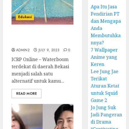
Apa Itu Jasa
Pendirian PT
Edukasi
dan Mengapa
Anda
Membutuhka
5 Waterboom Terdekat
Sekitar Bekasi
nnya?
7 Wallpaper
ADMIN2
JULY 9, 2023
0
Anime yang
ICRP Online – Waterboom
Keren
terdekat di daerah Bekasi
Lee Jung Jae
menjadi salah satu
Terikat
alternatif untuk kamu...
Aturan Ketat
untuk Squid
READ MORE
Game 2
Jo Jung Suk
Jadi Pangeran
di Drama